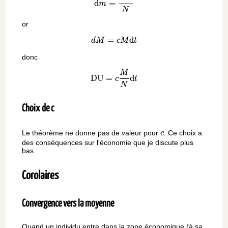
d
=
m
N
or
=
dM = cM\mathrm{d}t
d
d
M
c
M
t
donc
\text{DU} = c\frac{M}{N}
M
DU
=
d
c
t
N
Choix de c
c
Le théorème ne donne pas de valeur pour
. Ce choix a
c
des conséquences sur l'économie que je discute plus
bas.
Corolaires
Convergence vers la moyenne
Quand un individu entre dans la zone économique (à sa