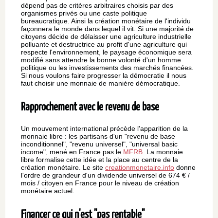
dépend pas de critères arbitraires choisis par des
organismes privés ou une caste politique
bureaucratique. Ainsi la création monétaire de l'individu
façonnera le monde dans lequel il vit. Si une majorité de
citoyens décide de délaisser une agriculture industrielle
polluante et destructrice au profit d'une agriculture qui
respecte l'environnement, le paysage économique sera
modifié sans attendre la bonne volonté d'un homme
politique ou les investissements des marchés financées.
Si nous voulons faire progresser la démocratie il nous
faut choisir une monnaie de manière démocratique.
Rapprochement avec le revenu de base
Un mouvement international précède l'apparition de la
monnaie libre : les partisans d'un "revenu de base
inconditionnel", "revenu universel", "universal basic
income", mené en France pas le
MFRB
. La monnaie
libre formalise cette idée et la place au centre de la
création monétaire. Le site
creationmonetaire.info
donne
l'ordre de grandeur d'un dividende universel de 674 € /
mois / citoyen en France pour le niveau de création
monétaire actuel.
Financer ce qui n'est "pas rentable"