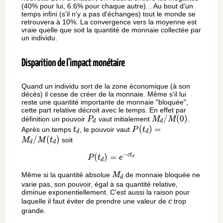
(40% pour lui, 6.6% pour chaque autre)... Au bout d'un
temps infini (s'il n'y a pas d'échanges) tout le monde se
retrouvera à 10%. La convergence vers la moyenne est
vraie quelle que soit la quantité de monnaie collectée par
un individu.
Disparition de l'impact monétaire
Quand un individu sort de la zone économique (à son
décès) il cesse de créer de la monnaie. Même s'il lui
reste une quantité importante de monnaie "bloquée",
cette part relative décroit avec le temps. En effet par
P_d
M_d/M(0)
/
(
0
)
définition un pouvoir
vaut initialement
.
P
M
M
d
d
t_d
P(t_d)=M_d/M(t_d)
(
)
=
Après un temps
, le pouvoir vaut
t
P
t
d
d
/
(
)
soit
M
M
t
d
d
−
c
t
(
)
=
P(t_d) = e^{-ct_d}
P
t
e
d
d
M_d
Même si la quantité absolue
de monnaie bloquée ne
M
d
varie pas, son pouvoir, égal à sa quantité relative,
diminue exponentiellement. C'est aussi la raison pour
c
laquelle il faut éviter de prendre une valeur de
trop
c
grande.