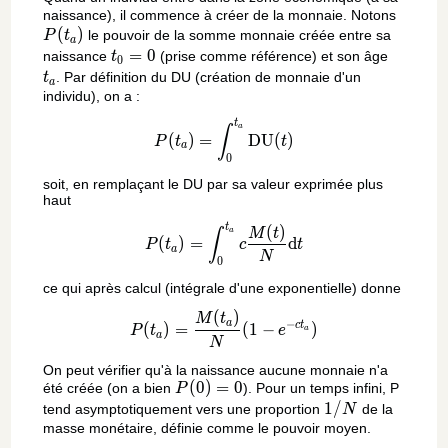
P(t_a)
naissance), il commence à créer de la monnaie. Notons
(
)
le pouvoir de la somme monnaie créée entre sa
P
t
a
t_0
=
0
t_a
naissance
(prise comme référence) et son âge
t
0
=
. Par définition du DU (création de monnaie d'un
t
a
0
individu), on a :
t
P(t_a) = \int_0^{t_a} \text
∫
a
(
)
=
DU
(
)
P
t
t
a
0
soit, en remplaçant le DU par sa valeur exprimée plus
haut
t
P(t_a) = \int_0^{t_a} c\fr
(
)
∫
M
t
a
(
)
=
d
P
t
c
t
a
N
0
ce qui après calcul (intégrale d'une exponentielle) donne
(
)
P(t_a) = \frac{M(t_a)}{N}(
M
t
−
a
c
t
(
)
=
(
1
−
)
P
t
e
a
a
N
On peut vérifier qu'à la naissance aucune monnaie n'a
P(0)=0
(
0
)
=
0
été créée (on a bien
). Pour un temps infini, P
P
1/N
1
/
tend asymptotiquement vers une proportion
de la
N
masse monétaire, définie comme le pouvoir moyen.