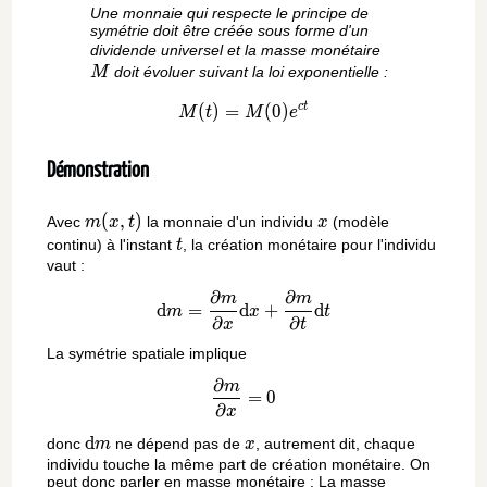
Une monnaie qui respecte le principe de
symétrie doit être créée sous forme d'un
M
dividende universel et la masse monétaire
doit évoluer suivant la loi exponentielle :
M
c
t
(
)
=
M(t) = M(0)e^{ct}
(
0
)
M
t
M
e
Démonstration
m(x,t)
(
,
)
x
Avec
la monnaie d'un individu
(modèle
m
x
t
x
t
continu) à l'instant
, la création monétaire pour l'individu
t
vaut :
∂
∂
\mathrm{d}m = \frac{\parti
m
m
d
=
d
+
d
m
x
t
∂
∂
x
t
La symétrie spatiale implique
∂
\frac{\partial m}{\partial x
m
=
0
∂
x
\mathrm{d}m
d
x
donc
ne dépend pas de
, autrement dit, chaque
m
x
individu touche la même part de création monétaire. On
peut donc parler en masse monétaire : La masse