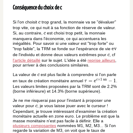
Conséquence du choix de c
c
Si l'on choisit
trop grand, la monnaie va se "dévaluer"
c
trop vite, ce qui nuit à sa fonction de réserve de valeur.
c
Si, au contraire,
est choisi trop petit, la monnaie
c
manquera dans l'économie, ce qui accentuera les
inégalités. Pour savoir si une valeur est "trop forte" ou
\text{ev
ev
"trop faible", la TRM se fonde sur l'espérance de vie
c
de l'individu et donne deux valeurs extrêmes pour
, cf
c
l'article détaillé
sur le sujet. L'idée a été
reprise ailleurs
,
pour arriver à des conclusions similaires.
c
La valeur de
est plus facile à comprendre si l'on parle
c
×
1
an
\tau =
=
−
1
c
en taux de création monétaire annuel
.
τ
e
e^{c\times1\text{
Les valeurs limites proposées par la TRM sont de 2.2%
(borne inférieure) et 14.3% (borne supérieure).
an}} - 1
Je ne me risquerai pas pour l'instant à proposer une
c
valeur pour
, je vous laisse jouer avec le curseur !
c
Cependant, je trouve intéressant d'examiner la création
monétaire actuelle en zone euro. Le problème est que la
masse monétaire n'est pas facile à définir. Elle a
plusieurs composantes
nommées M1, M2, M3... Si l'on
regarde la variation de M3, on voit que le taux de