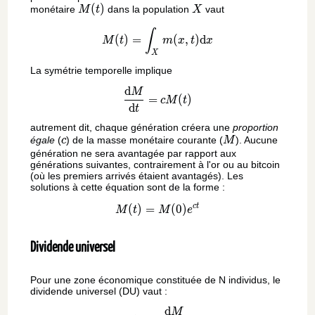
M(t)
(
)
X
monétaire
dans la population
vaut
M
t
X
M(t) = \int_{X} m(x,t) \ma
∫
(
)
=
(
,
)
d
M
t
m
x
t
x
X
La symétrie temporelle implique
d
\frac{\mathrm{d} M}{\math
M
=
(
)
c
M
t
d
t
autrement dit, chaque génération créera une
proportion
c
M
égale
(
) de la masse monétaire courante (
). Aucune
c
M
génération ne sera avantagée par rapport aux
générations suivantes, contrairement à l'or ou au bitcoin
(où les premiers arrivés étaient avantagés). Les
solutions à cette équation sont de la forme :
c
t
(
)
=
M(t) = M(0)e^{ct}
(
0
)
M
t
M
e
Dividende universel
Pour une zone économique constituée de N individus, le
dividende universel (DU) vaut :
d
\mathrm{d}m = \frac{\ma
M