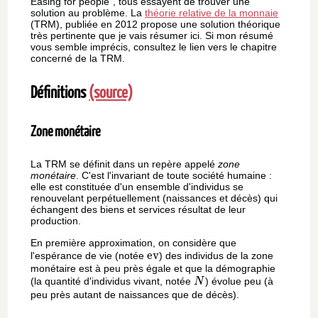
Easing for people", tous essayent de trouver une
solution au problème. La
théorie relative de la monnaie
(TRM), publiée en 2012 propose une solution théorique
très pertinente que je vais résumer ici. Si mon résumé
vous semble imprécis, consultez le lien vers le chapitre
concerné de la TRM.
Définitions
(source)
Zone monétaire
La TRM se définit dans un repère appelé
zone
monétaire
. C'est l'invariant de toute société humaine :
elle est constituée d'un ensemble d'individus se
renouvelant perpétuellement (naissances et décès) qui
échangent des biens et services résultat de leur
production.
En première approximation, on considère que
\text{ev}
ev
l'espérance de vie (notée
) des individus de la zone
monétaire est à peu près égale et que la démographie
N
(la quantité d'individus vivant, notée
) évolue peu (à
N
peu près autant de naissances que de décès).